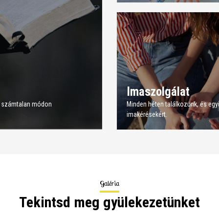
Imaszolgálat
val számtalan módon
Minden héten találkozunk, és egy
imakérésekért.
Galéria
Tekintsd meg gyülekezetünket