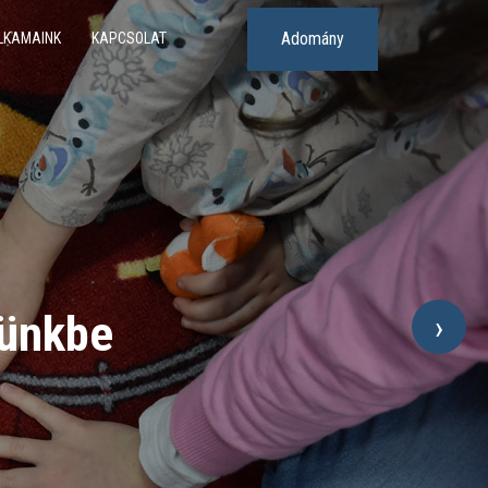
Adomány
LKAMAINK
KAPCSOLAT
tünkbe
›