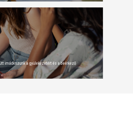
ütt imádkozunk a gyülekezetért és a beérkező