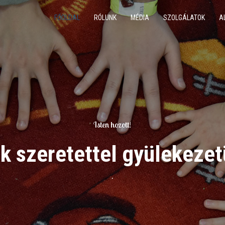
FŐOLDAL
RÓLUNK
MÉDIA
SZOLGÁLATOK
A
Isten hozott!
k szeretettel gyülekeze
.