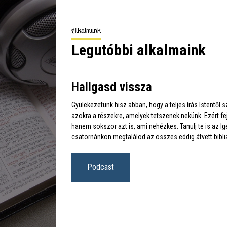
Alkalmunk
Legutóbbi alkalmaink
Hallgasd vissza
Gyülekezetünk hisz abban, hogy a teljes írás Istentől
azokra a részekre, amelyek tetszenek nekünk. Ezért fej
hanem sokszor azt is, ami nehézkes. Tanulj te is az I
csatornánkon megtalálod az összes eddig átvett biblia
Podcast