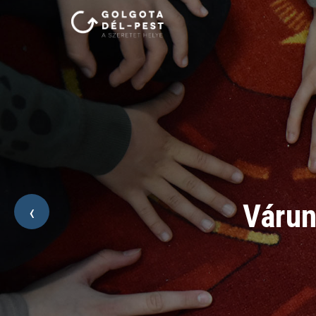
Várun
‹